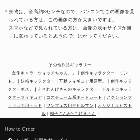
実物は、全高約8センチなので、パソコンでこの画像を見
られている方は、この画像の方が大きいですよ。
スマホなどで見られている方は、画像の表示サイズが勝
手に変わっていると思うので、はかってください。
その他作品ギャラリー
創作キャラ「ウィッチちゃん。」
|
創作キャラクター・ミン
ト。
|
妖精キャラクター
|
可動フィギュア用原型。
|
創作キャラ
クターボス。
|
えぞれんげさんのキャラクター
|
ドルドロキャラ
クターフィギュア
|
コスチューム系ポートレート
|
アクションフ
ィギュア用ヘッド
|
ワンフェス用デビルマン
|
オリジナルピスト
ル
|
帽子さん&たこ焼きさん
|
How to Order