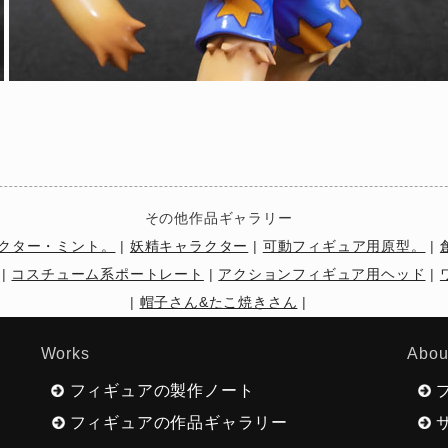
その他作品ギャラリー
クター・ミント。
|
妖精キャラクター
|
可動フィギュア用原型。
|
|
コスチューム系ポートレート
|
アクションフィギュア用ヘッド
|
|
帽子さん&たこ焼きさん
|
Works
Abou
フィギュアの製作ノート
フィギュアの作品ギャラリー