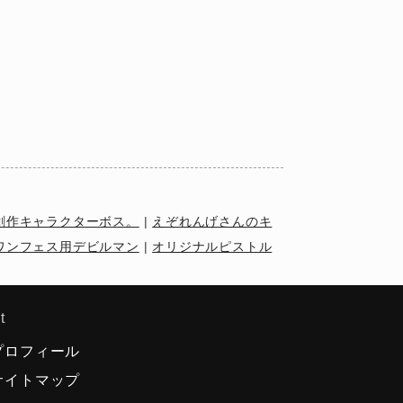
創作キャラクターボス。
|
えぞれんげさんのキ
ワンフェス用デビルマン
|
オリジナルピストル
t
プロフィール
サイトマップ